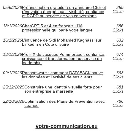
05/6/2026
Pré-inscription gratuite à un annuaire CEE et
259
rénovation énergétique : visibilité, confiance
Clicks
et RGPD au service de vos conversions
18/1/2026
ChatGPT 5 et 4 en français : l’IA
686
professionnelle qui parle votre langue
Clicks
16/1/2026
L’influence de Sidi Mohamed Kagnassi sur
632
LinkedIn en Côte d’Ivoire
Clicks
13/1/2026
Profil X de Jacques Pommeraud : confiance,
674
croissance et transformation au service du
Clicks
leadership
09/1/2026
Ransomware : comment DATABACK sauve
668
les données et l’activité de ses clients
Clicks
25/12/2025
Construire une identité visuelle forte pour
681
son entreprise à marseille
Clicks
22/10/2025
Optimisation des Plans de Prévention avec
786
Leaneo
Clicks
votre-communication.eu