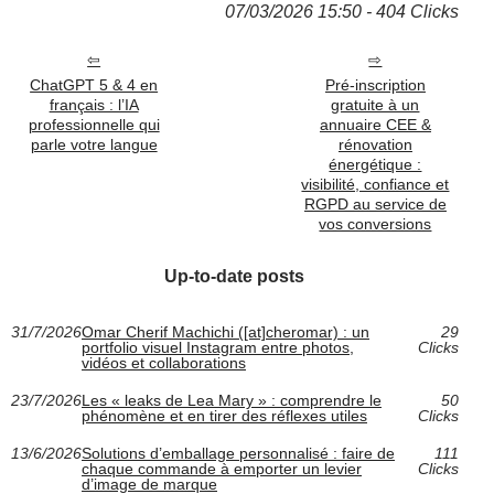
07/03/2026 15:50 - 404 Clicks
ChatGPT 5 & 4 en
Pré-inscription
français : l’IA
gratuite à un
professionnelle qui
annuaire CEE &
parle votre langue
rénovation
énergétique :
visibilité, confiance et
RGPD au service de
vos conversions
Up-to-date posts
31/7/2026
Omar Cherif Machichi ([at]cheromar) : un
29
portfolio visuel Instagram entre photos,
Clicks
vidéos et collaborations
23/7/2026
Les « leaks de Lea Mary » : comprendre le
50
phénomène et en tirer des réflexes utiles
Clicks
13/6/2026
Solutions d’emballage personnalisé : faire de
111
chaque commande à emporter un levier
Clicks
d’image de marque