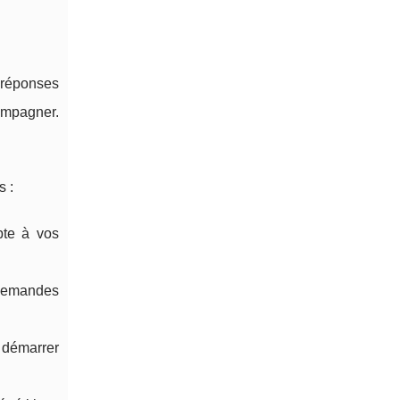
réponses
ompagner.
s :
apte à vos
 demandes
r démarrer