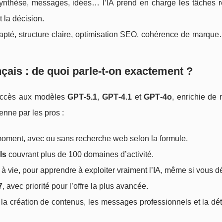
synthèse, messages, idées… l’IA prend en charge les tâches ré
 la décision.
dapté, structure claire, optimisation SEO, cohérence de marque
çais : de quoi parle-t-on exactement ?
 accès aux modèles
GPT‑5.1
,
GPT‑4.1
et
GPT‑4o
, enrichie de
ienne par les pros :
oment, avec ou sans recherche web selon la formule.
ls
couvrant plus de 100 domaines d’activité.
 à vie, pour apprendre à exploiter vraiment l’IA, même si vous d
7
, avec priorité pour l’offre la plus avancée.
la création de contenus, les messages professionnels et la dé