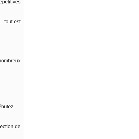
pétitives
… tout est
 nombreux
ébutez.
tection de