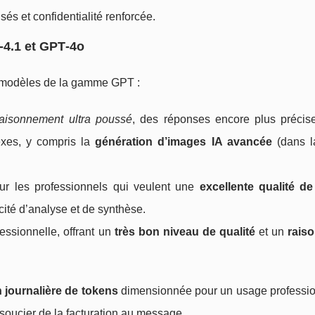
sés et confidentialité renforcée.
‑4.1 et GPT‑4o
ts modèles de la gamme GPT :
raisonnement ultra poussé
, des réponses encore plus précis
exes, y compris la
génération d’images IA avancée
(dans l
r les professionnels qui veulent une
excellente qualité de
ité d’analyse et de synthèse.
fessionnelle, offrant un
très bon niveau de qualité
et un
rais
n journalière de tokens
dimensionnée pour un usage profession
 soucier de la facturation au message.