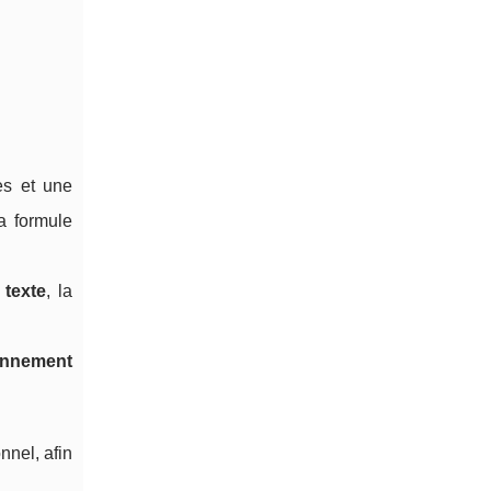
es et une
a formule
 texte
, la
onnement
nel, afin