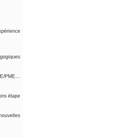
expérience
agogiques
 TPE/PME…
ions étape
nouvelles