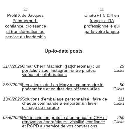
Profil X de Jacques
ChatGPT 5 & 4 en
Pommeraud :
français : l’IA
confiance, croissance
professionnelle qui
et transformation au
parle votre langue
service du leadership
Up-to-date posts
31/7/2026
Omar Cherif Machichi ([at]cheromar) : un
29
portfolio visuel Instagram entre photos,
Clicks
vidéos et collaborations
23/7/2026
Les « leaks de Lea Mary » : comprendre le
50
phénomène et en tirer des réflexes utiles
Clicks
13/6/2026
Solutions d’emballage personnalisé : faire de
111
chaque commande à emporter un levier
Clicks
d’image de marque
05/6/2026
Pré-inscription gratuite à un annuaire CEE et
259
rénovation énergétique : visibilité, confiance
Clicks
et RGPD au service de vos conversions