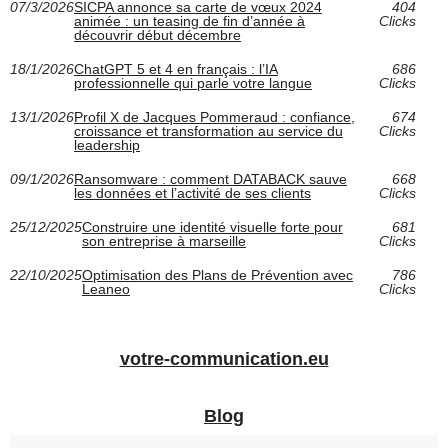
07/3/2026
SICPA annonce sa carte de vœux 2024
404
animée : un teasing de fin d’année à
Clicks
découvrir début décembre
18/1/2026
ChatGPT 5 et 4 en français : l’IA
686
professionnelle qui parle votre langue
Clicks
13/1/2026
Profil X de Jacques Pommeraud : confiance,
674
croissance et transformation au service du
Clicks
leadership
09/1/2026
Ransomware : comment DATABACK sauve
668
les données et l’activité de ses clients
Clicks
25/12/2025
Construire une identité visuelle forte pour
681
son entreprise à marseille
Clicks
22/10/2025
Optimisation des Plans de Prévention avec
786
Leaneo
Clicks
votre-communication.eu
Blog